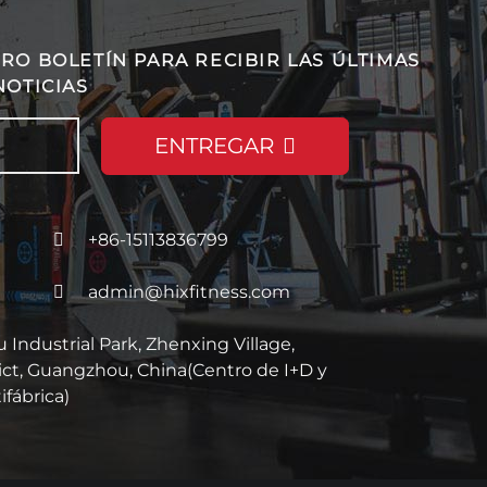
RO BOLETÍN PARA RECIBIR LAS ÚLTIMAS
NOTICIAS
ENTREGAR
+86-15113836799
admin@hixfitness.com
Industrial Park, Zhenxing Village,
ict, Guangzhou, China(Centro de I+D y
fábrica)