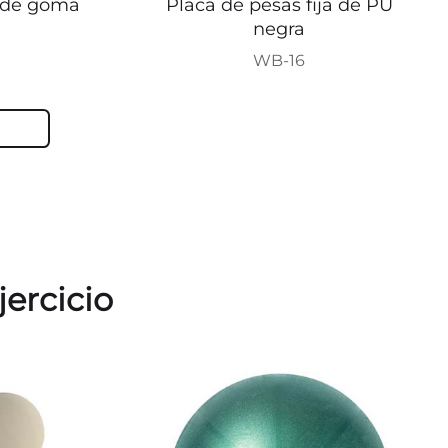
a de goma
Placa de pesas fija de PU
negra
WB-16
S
jercicio