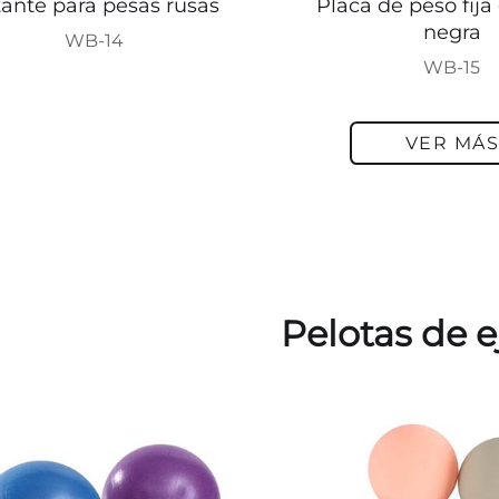
tante para pesas rusas
Placa de peso fij
negra
WB-14
WB-15
VER MÁ
Pelotas de e