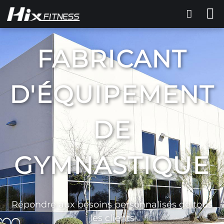
FABRICANT
D'ÉQUIPEMENT
DE
GYMNASTIQUE
Répondre aux besoins personnalisés de tous
les clients