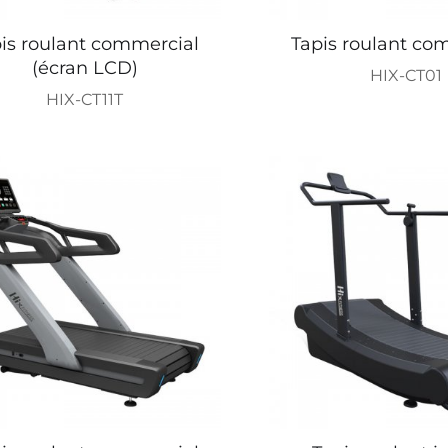
is roulant commercial
Tapis roulant co
(écran LCD)
HIX-CT01
HIX-CT11T