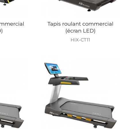
ommercial
Tapis roulant commercial
D)
(écran LED)
HIX-CT11