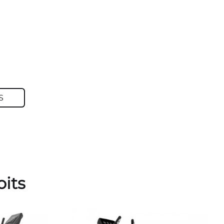
S
oits