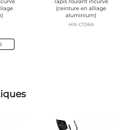
ncurvé
Tapis roulant incurvé
lliage
(ceinture en alliage
m)
aluminium)
A
HIX-CT06A
S
tiques