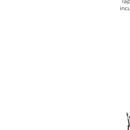
Tap
incu