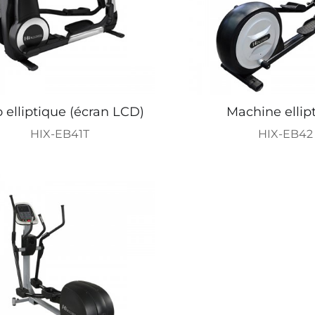
o elliptique (écran LCD)
Machine ellip
HIX-EB41T
HIX-EB42