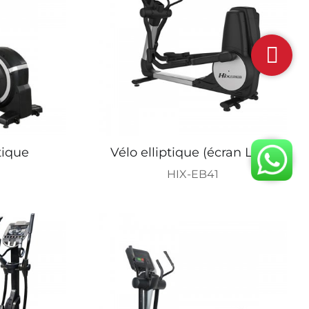
tique
Vélo elliptique (écran LED)
HIX-EB41