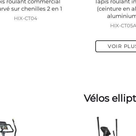
is roulant commercial
Tapis roulant i
rvé sur chenilles 2 en 1
(ceinture en a
aluminiu
HIX-CT04
HIX-CT05
VOIR PLU
Vélos ellip