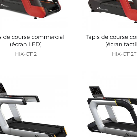
s de course commercial
Tapis de course c
(écran LED)
(écran tacti
HIX-CT12
HIX-CT12T