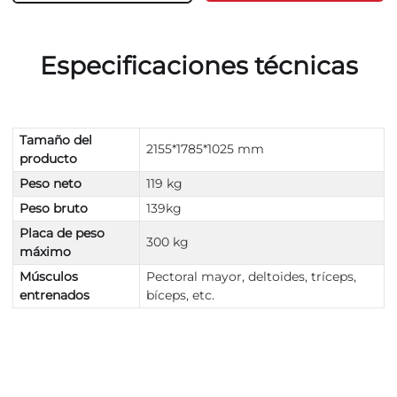
Especificaciones técnicas
Tamaño del
2155*1785*1025 mm
producto
Peso neto
119 kg
Peso bruto
139kg
Placa de peso
300 kg
máximo
Músculos
Pectoral mayor, deltoides, tríceps,
entrenados
bíceps, etc.