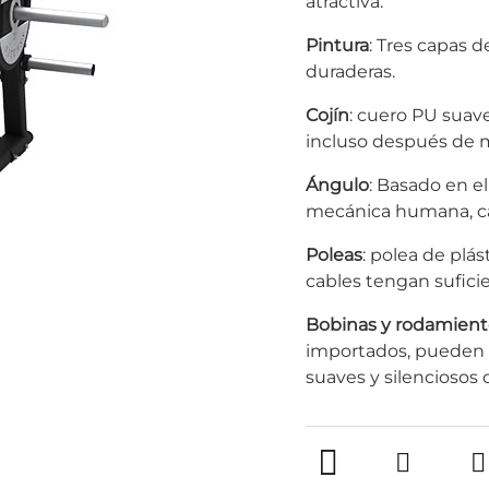
atractiva.
Pintura
: Tres capas d
duraderas.
Cojín
: cuero PU suav
incluso después de
Ángulo
: Basado en e
mecánica humana, c
Poleas
: polea de plá
cables tengan suficie
Bobinas y rodamient
importados, pueden
suaves y silenciosos