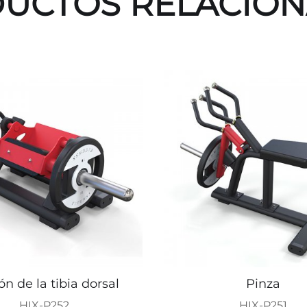
UCTOS RELACIO
ón de la tibia dorsal
Pinza
HIX-P252
HIX-P251