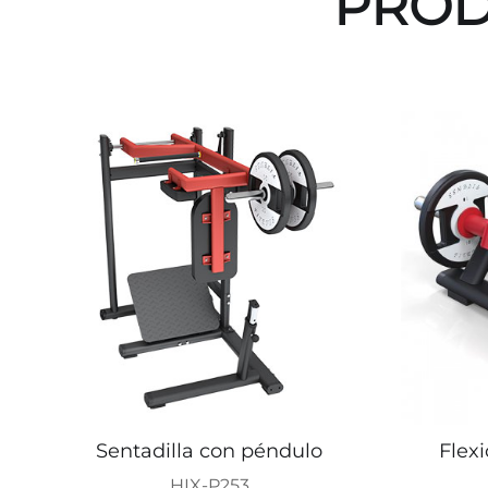
PROD
Sentadilla con péndulo
Flexi
HIX-P253