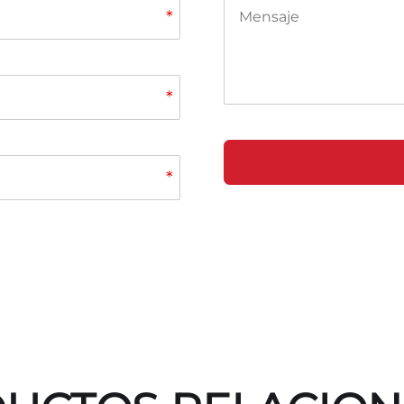
*
*
*