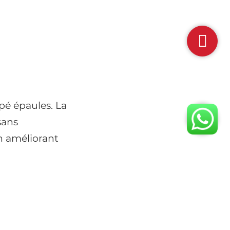
pé épaules. La
sans
n améliorant