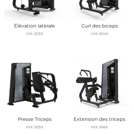
Élévation latérale
Curl des biceps
HIX-S03X
HIX-S04X
Presse Triceps
Extension des triceps
HIX-S05X
HIX-S06X