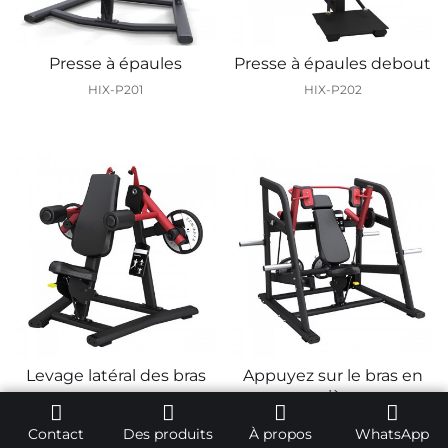
Presse à épaules
Presse à épaules debout
HIX-P201
HIX-P202
Levage latéral des bras
Appuyez sur le bras en
arrière
HIX-P203
HIX-P204
Contact
Des produits
À propos
WhatsApp