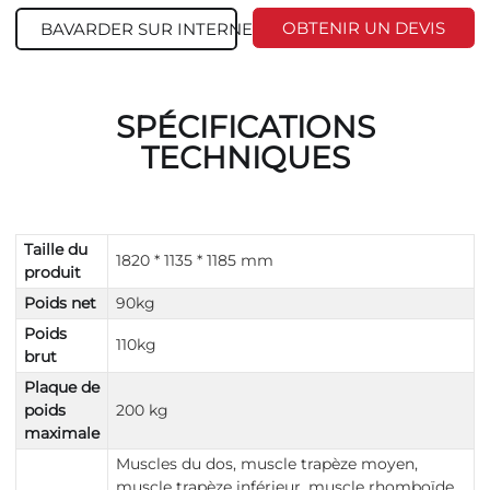
OBTENIR UN DEVIS
BAVARDER SUR INTERNET
SPÉCIFICATIONS
TECHNIQUES
Taille du
1820 * 1135 * 1185 mm
produit
Poids net
90kg
Poids
110kg
brut
Plaque de
poids
200 kg
maximale
Muscles du dos, muscle trapèze moyen,
muscle trapèze inférieur, muscle rhomboïde