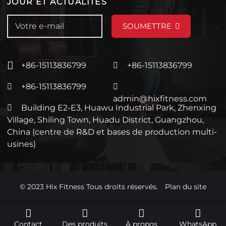
JOUR ET ACTUALITÉS
SOUMETTRE
+86-15113836799
+86-15113836799
+86-15113836799
admin@hixfitness.com
Building E2-E3, Huawu Industrial Park, Zhenxing
Village, Shiling Town, Huadu District, Guangzhou,
China (centre de R&D et bases de production multi-
usines)
© 2023 Hix Fitness Tous droits réservés.
Plan du site
Contact
Des produits
À propos
WhatsApp