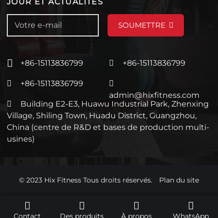
JOUR ET ACTUALITÉS
SOUMETTRE
+86-15113836799
+86-15113836799
+86-15113836799
admin@hixfitness.com
Building E2-E3, Huawu Industrial Park, Zhenxing
Village, Shiling Town, Huadu District, Guangzhou,
China (centre de R&D et bases de production multi-
usines)
© 2023 Hix Fitness Tous droits réservés.
Plan du site
Contact
Des produits
À propos
WhatsApp