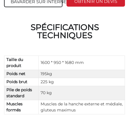
OBTENIR UN DEVIS
BAVARDER SUR INTERNET
SPÉCIFICATIONS
TECHNIQUES
Taille du
1600 * 950 * 1680 mm
produit
Poids net
195kg
Poids brut
225 kg
Pile de poids
70 kg
standard
Muscles
Muscles de la hanche externe et médiale,
formés
gluteus maximus